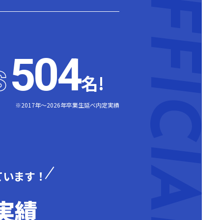
504
S
S
名!
※2017年～2026年卒業生延べ内定実績
ています！
実績