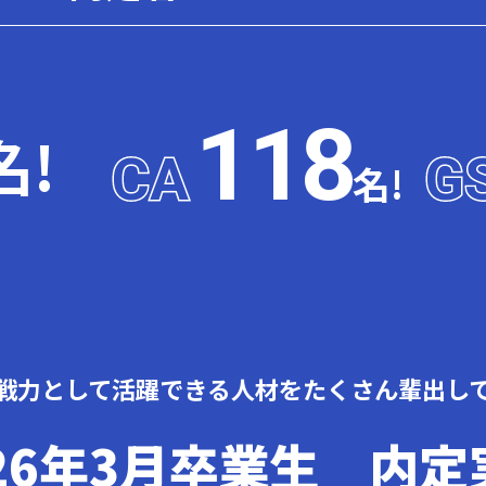
118
名!
CA
CA
G
G
名!
戦力として活躍できる人材を
たくさん輩出し
026年3月卒業生
内定