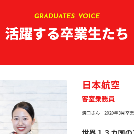
GRADUATES’ VOICE
活躍する卒業生たち
日本航空
客室乗務員
溝口さん 2020年3月卒
世界１３カ国の