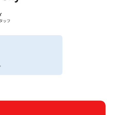
イ
タッフ
。