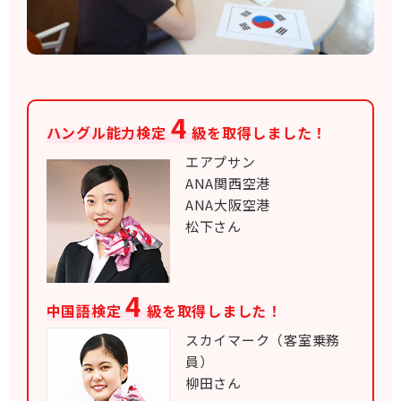
4
ハングル能力検定
級
を取得しました！
エアプサン
ANA関西空港
ANA大阪空港
松下さん
4
中国語検定
級
を取得しました！
スカイマーク（客室乗務
員）
柳田さん