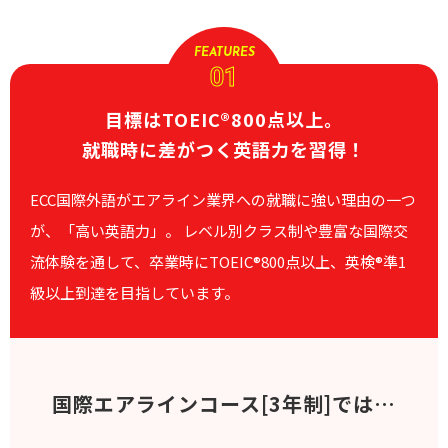
FEATURES
01
目標はTOEIC®800点以上。
就職時に差がつく英語力を習得！
ECC国際外語がエアライン業界への就職に強い理由の一つ
が、「高い英語力」。
レベル別クラス制や豊富な国際交
流体験を通して、卒業時にTOEIC®800点以上、英検®準1
級以上到達を目指しています。
国際エアラインコース
[3年制]
では…