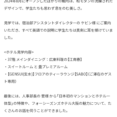
2024年8月にオープンしたばかりの館内は、和モダンの洗練された
デザインで、
学生たちも思わず息をのむ美しさ。
見学では、宿泊部アシスタントダイレクターの ケビン様 にご案内
いただき、
すべて英語での説明に学生たちは真剣に耳を傾けていま
した。
<ホテル見学内容>
・37階 メインダイニング：広東料理の【江南春】
・スイートルーム と 畳プレミアルーム
・【GENSUI(玄水)】フロアのティーラウンジ【SABO】（ご滞在のゲス
ト専用）
最後には、人事部長の 菅様 から「日本初のマンションとホテル一
体型」の特徴や、
フォーシーズンズホテル大阪の魅力について、た
くさんのお話を伺うことができました。