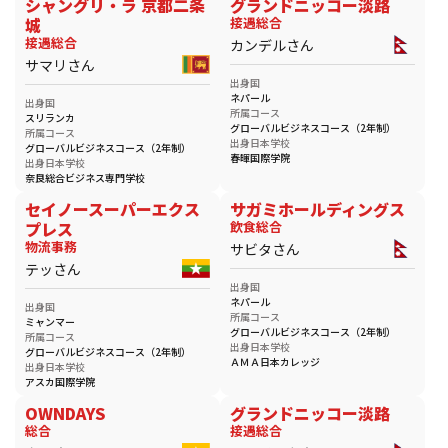
シャングリ・ラ 京都二条
グランドニッコー淡路
城
接遇総合
接遇総合
カンデルさん
サマリさん
出身国
ネパール
出身国
所属コース
スリランカ
グローバルビジネスコース（2年制）
所属コース
出身日本学校
グローバルビジネスコース（2年制）
春暉国際学院
出身日本学校
奈良総合ビジネス専門学校
セイノースーパーエクス
サガミホールディングス
プレス
飲食総合
物流事務
サビタさん
テッさん
出身国
ネパール
出身国
所属コース
ミャンマー
グローバルビジネスコース（2年制）
所属コース
出身日本学校
グローバルビジネスコース（2年制）
ＡＭＡ日本カレッジ
出身日本学校
アスカ国際学院
OWNDAYS
グランドニッコー淡路
総合
接遇総合