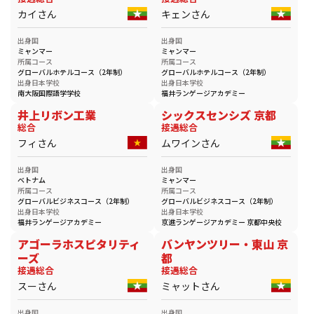
カイさん
キェンさん
出身国
出身国
ミャンマー
ミャンマー
所属コース
所属コース
グローバルホテルコース（2年制）
グローバルホテルコース（2年制）
出身日本学校
出身日本学校
南大阪国際語学学校
福井ランゲージアカデミー
井上リボン工業
シックスセンシズ 京都
総合
接遇総合
フィさん
ムワインさん
出身国
出身国
ベトナム
ミャンマー
所属コース
所属コース
グローバルビジネスコース（2年制）
グローバルビジネスコース（2年制）
出身日本学校
出身日本学校
福井ランゲージアカデミー
京進ランゲージアカデミー 京都中央校
アゴーラホスピタリティ
バンヤンツリー・東山 京
ーズ
都
接遇総合
接遇総合
スーさん
ミャットさん
出身国
出身国