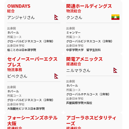
OWNDAYS
関通ホールディングス
総合
物流総合
アンジャリさん
クンさん
出身国
出身国
ネパール
ミャンマー
所属コース
所属コース
グローバルビジネスコース（2年制）
グローバルビジネスコース（2年制）
出身日本学校
出身日本学校
桜ことのは日本語学院
中部学院大学 留学生別科
セイノースーパーエクス
関電アメニックス
プレス
接遇総合
物流事務
ニルマラさん
ビベクさん
出身国
ネパール
出身国
所属コース
ネパール
グローバルホテルコース（2年制）
所属コース
出身日本学校
グローバルビジネスコース（2年制）
芦屋国際学院大阪校
出身日本学校
大阪観光ビジネス日本語学院
フォーシーズンズホテル
アゴーラホスピタリティ
大阪
ーズ
接遇総合
接遇総合