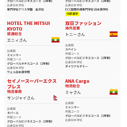
グローバルビジネスコース（2年制）
グローバルビジネスコース（2年制）
出身日本学校
出身日本学校
専門学校アリス学園 金沢校
ECC国際外語専門学校 日本語学科
内部進学
HOTEL THE MITSUI
双日ファッション
KYOTO
海外営業
接遇総合
トニーさん
エニィさん
出身国
スペイン
出身国
所属コース
ミャンマー
グローバルビジネスコース（2年制）
所属コース
出身日本学校
グローバルホテルコース（2年制）
ダイワアカデミー
出身日本学校
ウェル日本語学院
セイノースーパーエクス
ANA Cargo
プレス
物流総合
物流事務
ミャさん
サンジャイさん
出身国
ミャンマー
出身国
所属コース
ネパール
グローバルビジネスコース（2年制）
所属コース
出身日本学校
グローバルビジネスコース（2年制）
出身日本学校