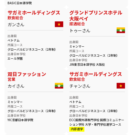
BASIC日本語学院
サガミホールディングス
グランドプリンスホテル
飲食総合
大阪ベイ
接遇総合
ガンさん
トゥーさん
出身国
ベトナム
出身国
所属コース
ミャンマー
グローバルビジネスコース（2年制）
所属コース
出身日本学校
グローバルビジネスコース（2年制）
エール学園
出身日本学校
JIN東京日本語学校 大阪校
双日ファッション
サガミホールディングス
営業
飲食総合
カイさん
チャンさん
出身国
出身国
ミャンマー
ベトナム
所属コース
所属コース
グローバルビジネスコース（2年制）
グローバルビジネスコース（2年制）
出身日本学校
出身日本学校
YIC京都日本語学院
ECC国際外語専門学校 国際コミュニケー
ション学科 大学・専門学校進学コース
内部進学