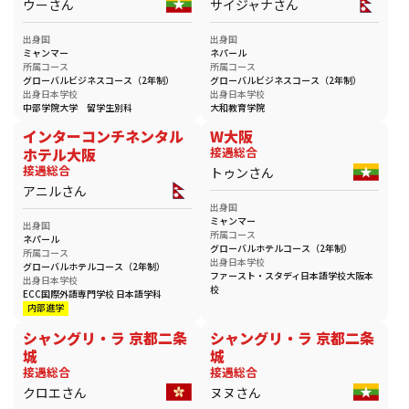
ウーさん
サイジャナさん
出身国
出身国
ミャンマー
ネパール
所属コース
所属コース
グローバルビジネスコース（2年制）
グローバルビジネスコース（2年制）
出身日本学校
出身日本学校
中部学院大学 留学生別科
大和教育学院
インターコンチネンタル
W大阪
ホテル大阪
接遇総合
接遇総合
トゥンさん
アニルさん
出身国
ミャンマー
出身国
所属コース
ネパール
グローバルホテルコース（2年制）
所属コース
出身日本学校
グローバルホテルコース（2年制）
ファースト・スタディ日本語学校大阪本
出身日本学校
校
ECC国際外語専門学校 日本語学科
内部進学
シャングリ・ラ 京都二条
シャングリ・ラ 京都二条
城
城
接遇総合
接遇総合
クロエさん
ヌヌさん