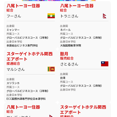
八尾トーヨー住器
八尾トーヨー住器
総合
総合
フーさん
トラニさん
出身国
出身国
ミャンマー
ネパール
所属コース
所属コース
グローバルビジネスコース（2年制）
グローバルビジネスコース（2年制）
出身日本学校
出身日本学校
奈良総合ビジネス専門学校
大阪国際教育学院
スターゲイトホテル関西
鼓月
エアポート
販売総合
接遇総合
さとるさん
マルシさん
出身国
台湾
出身国
所属コース
スリランカ
グローバルビジネスコース（2年制）
所属コース
出身日本学校
グローバルビジネスコース（2年制）
出身日本学校
ECC国際外語専門学校日本語学科
八尾トーヨー住器
スターゲイトホテル関西
総合
エアポート
接遇総合