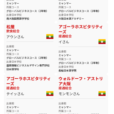
ミャンマー
ミャンマー
所属コース
所属コース
グローバルビジネスコース（2年制）
グローバルビジネスコース（2年制）
出身日本学校
出身日本学校
南大阪国際語学学校
大阪日本語アカデミー
松屋
アゴーラホスピタリティ
飲食総合
ーズ
接遇総合
アウンさん
イさん
出身国
ミャンマー
出身国
所属コース
ミャンマー
グローバルビジネスコース（2年制）
所属コース
出身日本学校
グローバルビジネスコース（2年制）
盛岡情報ビジネス＆デザイン専門学校
出身日本学校
日本語学科
長船日本語学院
アゴーラホスピタリティ
ウォルドーフ・アストリ
ーズ
ア大阪
接遇総合
接遇総合
テイッさん
モンモンさん
出身国
出身国
ミャンマー
ミャンマー
所属コース
所属コース