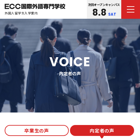
次回オープンキャンパス
8.8
外国人留学生入学案内
SAT
VOICE
内定者の声
卒業生の声
内定者の声