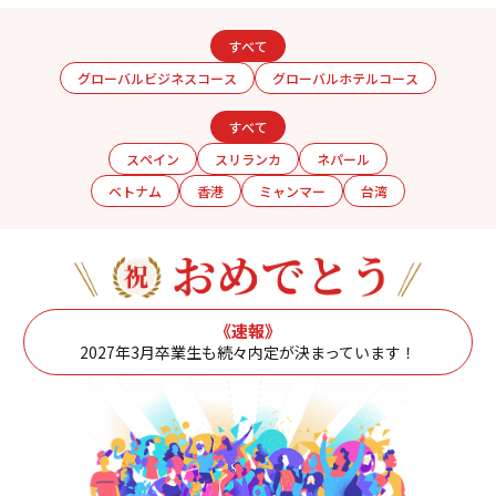
すべて
グローバルビジネスコース
グローバルホテルコース
すべて
スペイン
スリランカ
ネパール
ベトナム
香港
ミャンマー
台湾
《速報》
2027年3月卒業生も続々内定が決まっています！