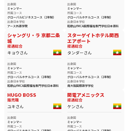
出身国
出身国
ミャンマー
ミャンマー
所属コース
所属コース
グローバルビジネスコース（2年制）
グローバルホテルコース（2年制）
出身日本学校
出身日本学校
アース外語学院
和歌山YMCA国際福祉専門学校日本語科
シャングリ・ラ 京都二条
スターゲイトホテル関西
城
エアポート
接遇総合
接遇総合
キョウさん
タンダーさん
出身国
出身国
ミャンマー
ミャンマー
所属コース
所属コース
グローバルホテルコース（2年制）
グローバルホテルコース（2年制）
出身日本学校
出身日本学校
和歌山YMCA国際福祉専門学校日本語科
南大阪国際語学学校
HUGO BOSS
関電アメニックス
販売職
接遇総合
ユキさん
ケンさん
出身国
出身国
ミャンマー
ミャンマー
所属コース
所属コース
グローバルホテルコース（2年制）
グローバルホテルコース（2年制）