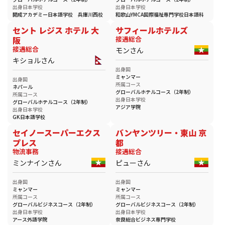
出身日本学校
出身日本学校
開成アカデミー日本語学校 兵庫川西校
和歌山YMCA国際福祉専門学校日本語科
セント レジス ホテル 大
サフィールホテルズ
阪
接遇総合
接遇総合
モンさん
キショルさん
出身国
ミャンマー
出身国
所属コース
ネパール
グローバルホテルコース（2年制）
所属コース
出身日本学校
グローバルホテルコース（2年制）
アジア学院
出身日本学校
GK日本語学校
セイノースーパーエクス
バンヤンツリー・東山 京
プレス
都
物流事務
接遇総合
ミンナインさん
ピューさん
出身国
出身国
ミャンマー
ミャンマー
所属コース
所属コース
グローバルビジネスコース（2年制）
グローバルビジネスコース（2年制）
出身日本学校
出身日本学校
アース外語学院
奈良総合ビジネス専門学校