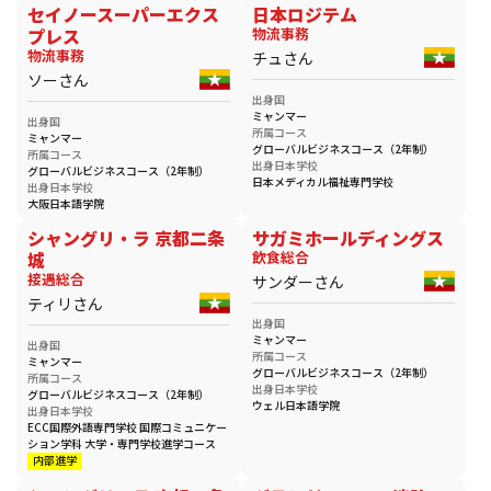
セイノースーパーエクス
日本ロジテム
プレス
物流事務
物流事務
チュさん
ソーさん
出身国
ミャンマー
出身国
所属コース
ミャンマー
グローバルビジネスコース（2年制）
所属コース
出身日本学校
グローバルビジネスコース（2年制）
日本メディカル福祉専門学校
出身日本学校
大阪日本語学院
シャングリ・ラ 京都二条
サガミホールディングス
城
飲食総合
接遇総合
サンダーさん
ティリさん
出身国
ミャンマー
出身国
所属コース
ミャンマー
グローバルビジネスコース（2年制）
所属コース
出身日本学校
グローバルビジネスコース（2年制）
ウェル日本語学院
出身日本学校
ECC国際外語専門学校 国際コミュニケー
ション学科 大学・専門学校進学コース
内部進学