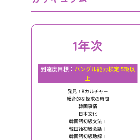
1年次
到達度目標：
ハングル能力検定 5級以
上
発見！Kカルチャー
総合的な探求の時間
韓国事情
日本文化
韓国語初級文法Ⅰ
韓国語初級会話Ⅰ
韓国語初級聴解Ⅰ