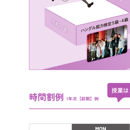
時間割例
1年次【前期】例