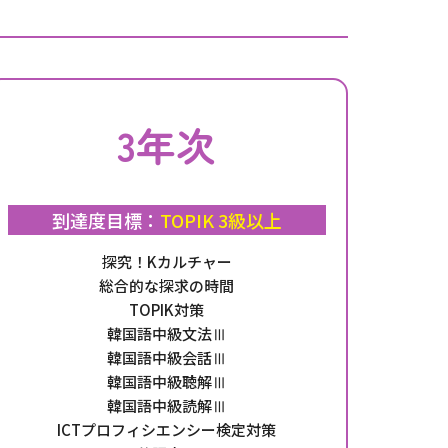
3年次
到達度目標：
TOPIK 3級以上
探究！Kカルチャー
総合的な探求の時間
TOPIK対策
韓国語中級文法Ⅲ
韓国語中級会話Ⅲ
韓国語中級聴解Ⅲ
韓国語中級読解Ⅲ
ICTプロフィシエンシー検定対策