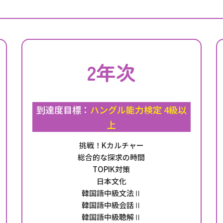
2年次
到達度目標：
ハングル能力検定 4級以
上
挑戦！Kカルチャー
総合的な探求の時間
TOPIK対策
日本文化
韓国語中級文法Ⅱ
韓国語中級会話Ⅱ
韓国語中級聴解Ⅱ