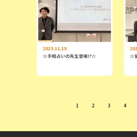
2023.11.15
20
☆手相占いの先生登場!?☆
☆
1
2
3
4