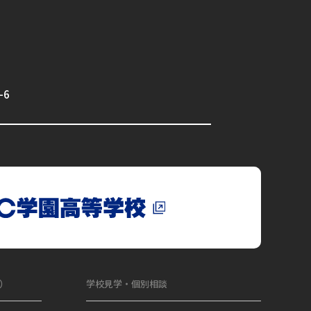
-6
象）
学校見学・個別相談