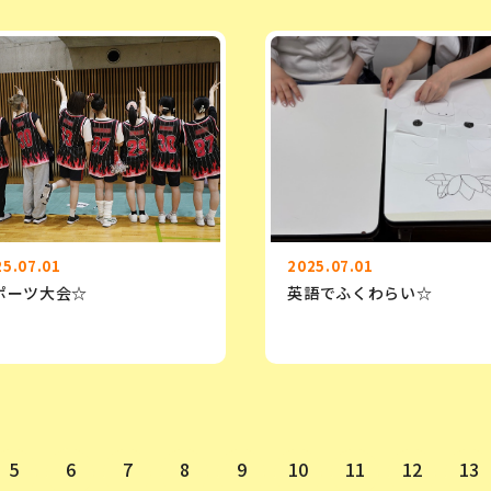
25.07.01
2025.07.01
ポーツ大会☆
英語でふくわらい☆
5
6
7
8
9
10
11
12
13