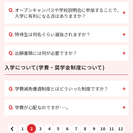
Q.
オープンキャンパスや学校説明会に参加することで､
入学に有利になる点はありますか？
Q.
特待生は何名ぐらい選抜されますか？
Q.
出願書類には何が必要ですか？
入学について(学費・奨学金制度について)
Q.
学費減免優遇制度とはどういった制度ですか？
Q.
学費が心配なのですが･･･｡
1
2
3
4
5
6
7
8
9
10
11
12