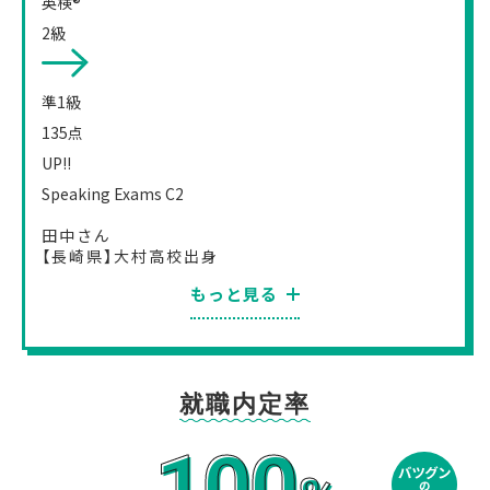
英検®
2級
準
1
級
135
点
UP!!
Speaking Exams C2
田中さん
【長崎県】大村高校出身
もっと見る
就職内定率
100