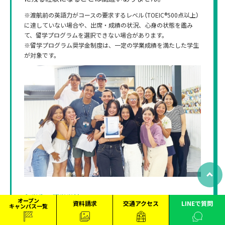
※渡航前の英語力がコースの要求するレベル（TOEIC®500点以上）
に達していない場合や、出席・成績の状況、心身の状態を鑑み
て、留学プログラムを選択できない場合があります。
※留学プログラム奨学金制度は、一定の学業成績を満たした学生
が対象です。
留学先の語学学校
オープン
資料請求
交通アクセス
LINEで質問
キャンパス一覧