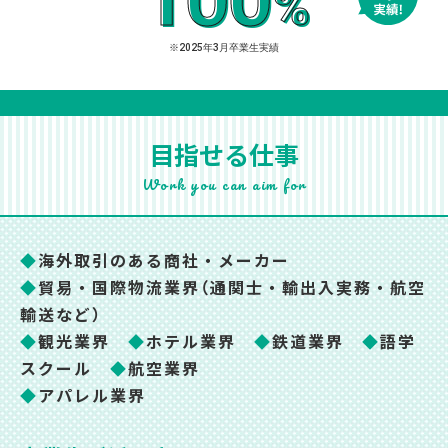
%
※2025年3月卒業生実績
目指せる仕事
Work you can aim for
◆
海外取引のある商社・メーカー
◆
貿易・国際物流業界（通関士・輸出入実務・航空
輸送など）
◆
観光業界
◆
ホテル業界
◆
鉄道業界
◆
語学
スクール
◆
航空業界
◆
アパレル業界