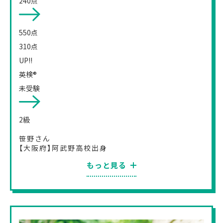
240点
550
点
310
点
UP!!
英検®
未受験
2
級
笹野さん
【大阪府】阿武野高校出身
もっと見る