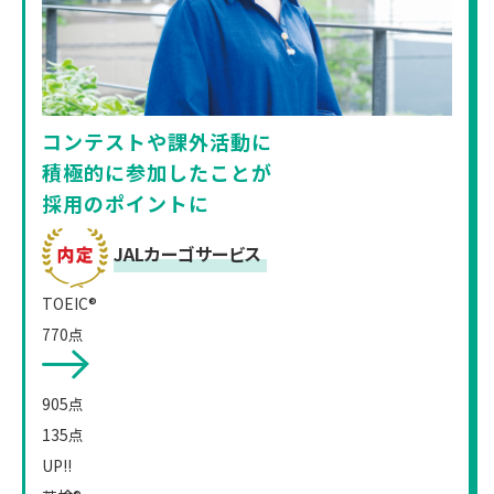
コンテストや課外活動に
積極的に参加したことが
採用のポイントに
JALカーゴサービス
TOEIC®
770点
905
点
135
点
UP!!