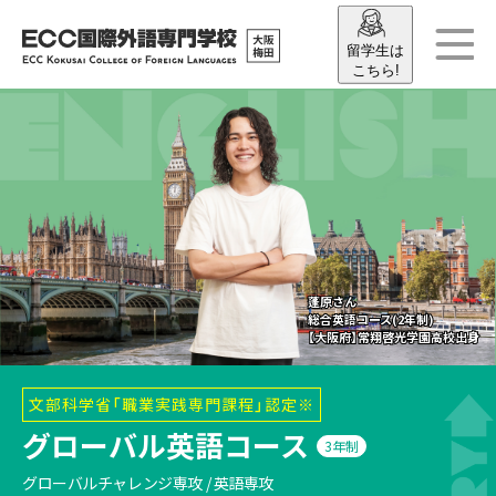
留学生は
こちら!
蓬原さん
蓬原さん
総合英語コース(2年制)
総合英語コース(2年制)
【大阪府】常翔啓光学園高校出身
【大阪府】常翔啓光学園高校出身
文部科学省「職業実践専門課程」認定※
グローバル英語コース
3年制
グローバルチャレンジ専攻 / 英語専攻