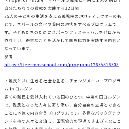
・Hope for Future ネパールの孤児と一緒に未来を創る！
自分たちなりの貢献を実践する12日間
35人の子どもの生活を支える孤児院の現地ディレクターのも
とで、ネパールの文化や貧困の現状を学べるプログラムで
す。子どもたちのためにスポーツフェスティバルをゼロから
作り上げ、得意なことを活かして国際協力を実践する内容と
なっています。
参考：
https://tigermovschool.com/program/12675816708
・難民と共に生きる社会を創る チェンジメーカープログラ
ム in ヨルダン
多くの難民を受け入れている国のひとつ、中東の国ヨルダン
で、難民となった人々に寄り添い、自分自身の立場とできる
ことに本気で向き合うプログラムです。多様なバックグラウ
ンドを持つ人々と交流し、国際協力の現場でさまざまなこと