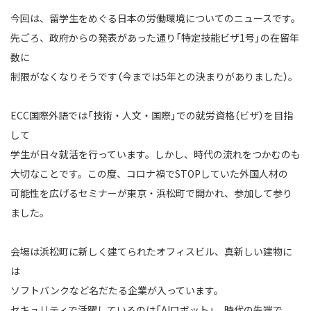
今回は、留学生をめぐる日本の労働環境についてのニュースです。
先ごろ、政府からの発表があった通り「特定技能ビザ1号」の在留年
数に
制限がなくなりそうです（今までは5年との決まりがありました）。
ECC国際外語では「技術・人文・国際」での就労資格（ビザ）を目指
して
学生が日々就活を行っています。しかし、時代の流れをつかむのも
大切なことです。この度、コロナ禍でSTOPしていた外国人材の
可能性を広げるセミナーが東京・浜松町で開かれ、参加して参り
ました。
会場は浜松町に新しく建てられたオフィスビル、真新しい建物に
は
ソフトバンクなど名だたる企業が入っています。
セキュリティで活躍しているのは「AIロボット」、時代の先端で