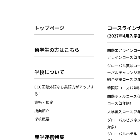
トップページ
コースライン
(2027年4月入学
留学生の方はこちら
国際エアラインコー
アラインコース（2年
グローバル英語コース
学校について
ーバルチャレンジ専
総合英語コース（2年
ECC国際外語なら英語力がアップす
韓国語コース（2年制
る！
国際ホテルコース（
資格・検定
コース（2年制）
授業紹介
大学編入コース（2年
学校概要
グローバルビジネス
対象）
グローバルホテルコ
産学連携特集