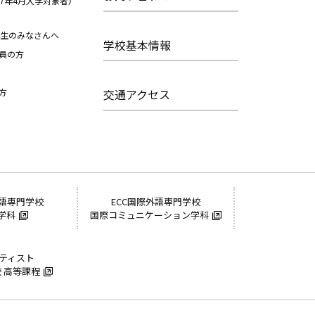
27年4月入学対象者）
年生のみなさんへ
学校基本情報
員の方
方
交通アクセス
外語専門学校
ECC国際外語専門学校
学科
国際コミュニケーション学科
ーティスト
 高等課程