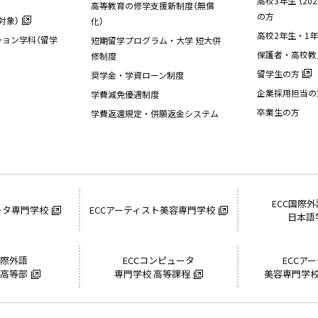
高校3年生 （20
高等教育の修学支援新制度（無償
の方
対象）
化）
高校2年生・1
ョン学科（留学
短期留学プログラム・大学 短大併
保護者・高校教
修制度
留学生の方
奨学金・学資ローン制度
企業採用担当の
学費減免優遇制度
卒業生の方
学費返還規定・併願返金システム
ECC国際
ータ専門学校
ECCアーティスト美容専門学校
日本語
国際外語
ECCコンピュータ
ECCア
 高等部
専門学校 高等課程
美容専門学校