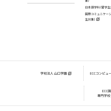
象）
日本語学科（留学生
国際コミュニケーシ
生対象）
学校法人 山口学園
ECCコンピュ
ECC
専門学校