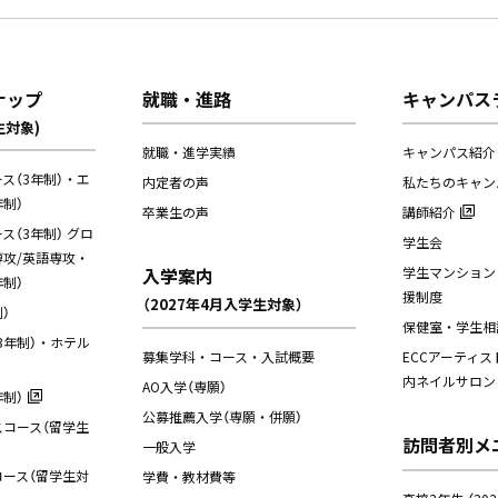
ナップ
就職・進路
キャンパス
生対象)
就職・進学実績
キャンパス紹介
ス（3年制）・エ
内定者の声
私たちのキャン
制）
卒業生の声
講師紹介
（3年制） グロ
学生会
攻/英語専攻・
入学案内
学生マンション
制）
援制度
（2027年4月入学生対象）
）
保健室・学生相
3年制）・ホテル
募集学科・コース・入試概要
ECCアーティス
内ネイルサロン
AO入学（専願）
制）
公募推薦入学（専願・併願）
コース（留学生
訪問者別メ
一般入学
ース（留学生対
学費・教材費等