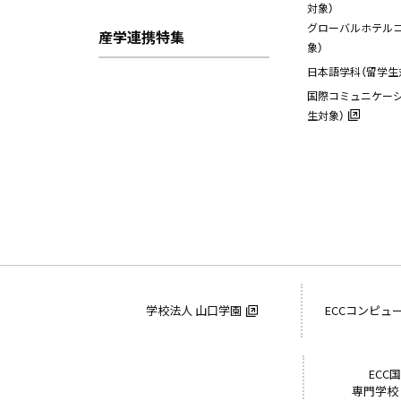
対象）
グローバルホテルコ
産学連携特集
象）
日本語学科（留学生
国際コミュニケーシ
生対象）
学校法人 山口学園
ECCコンピュ
ECC
専門学校