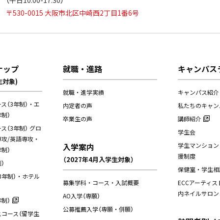
〒530-0015 大阪市北区中崎西2丁目1番6号
ナップ
就職・進路
キャンパス
生対象)
就職・進学実績
キャンパス紹介
ス（3年制）・エ
内定者の声
私たちのキャン
制）
卒業生の声
講師紹介
（3年制） グロ
学生会
攻/英語専攻・
入学案内
学生マンション
制）
援制度
（2027年4月入学生対象）
）
保健室・学生相
3年制）・ホテル
募集学科・コース・入試概要
ECCアーティス
内ネイルサロン
AO入学（専願）
制）
公募推薦入学（専願・併願）
コース（留学生