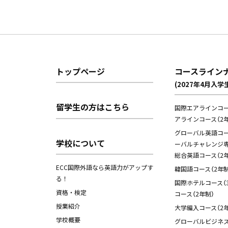
トップページ
コースライン
(2027年4月入学
留学生の方はこちら
国際エアラインコー
アラインコース（2年
グローバル英語コース
学校について
ーバルチャレンジ専
総合英語コース（2年
ECC国際外語なら英語力がアップす
韓国語コース（2年制
る！
国際ホテルコース（
資格・検定
コース（2年制）
授業紹介
大学編入コース（2年
学校概要
グローバルビジネス