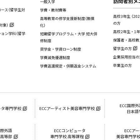
訪問者別メ
一般入学
ース（留学生対
学費・教材費等
高校3年生 （20
高等教育の修学支援新制度（無償
の方
対象）
化）
高校2年生・1
ョン学科（留学
短期留学プログラム・大学 短大併
保護者・高校教
修制度
留学生の方
奨学金・学資ローン制度
企業採用担当の
学費減免優遇制度
卒業生の方
学費返還規定・併願返金システム
ECC国際
ータ専門学校
ECCアーティスト美容専門学校
日本語
国際外語
ECCコンピュータ
ECCア
 高等部
専門学校 高等課程
美容専門学校