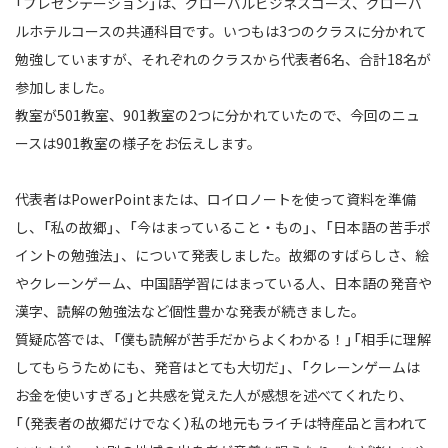
「プレゼンテーション」は、グローバルビジネスコース、グローバ
ルホテルコースの共通科目です。
いつもは3つのクラスに分かれて
勉強していますが、それぞれのクラスから代表者6名、合計18名が
参加しました。
教室が501教室、901教室の2つに分かれていたので、今回のニュ
ースは901教室の様子をお伝えします。
代表者はPowerPointまたは、ロイロノートを使って資料を準備
し、「私の故郷」、「今はまっていること・もの」、「日本語の苦手ポ
イントの勉強法」、
について発表しました。故郷のすばらしさ、絵
やクレーンゲーム、中国語学習にはまっている人、日本語の発音や
漢字、読解の勉強法など個性豊かな
発表が続きました。
質疑応答では、「僕も読解が苦手だからよくわかる！」「相手に理解
してもらうためにも、発音はとても大切だ」、
「クレーンゲームは
お金を使いすぎる」と共感を覚えた人が感想を述べてくれたり、
「（発表者の故郷だけでなく）私の地元もライチは特産品と言われて