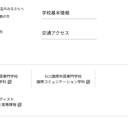
年生のみなさんへ
学校基本情報
員の方
方
交通アクセス
外語専門学校
ECC国際外語専門学校
学科
国際コミュニケーション学科
ーティスト
 高等課程