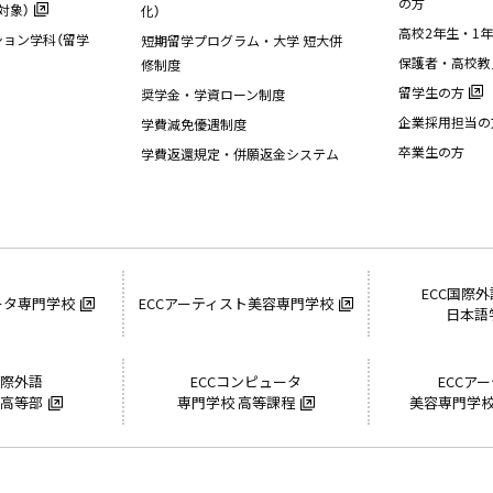
の方
対象）
化）
高校2年生・1
ョン学科（留学
短期留学プログラム・大学 短大併
保護者・高校教
修制度
留学生の方
奨学金・学資ローン制度
企業採用担当の
学費減免優遇制度
卒業生の方
学費返還規定・併願返金システム
ECC国際
ータ専門学校
ECCアーティスト美容専門学校
日本語
国際外語
ECCコンピュータ
ECCア
 高等部
専門学校 高等課程
美容専門学校