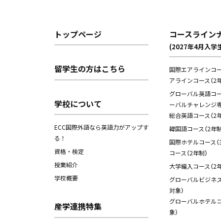
トップページ
コースライン
(2027年4月入学
留学生の方はこちら
国際エアラインコー
アラインコース（2年
グローバル英語コース
学校について
ーバルチャレンジ専
総合英語コース（2年
ECC国際外語なら英語力がアップす
韓国語コース（2年制
る！
国際ホテルコース（
資格・検定
コース（2年制）
授業紹介
大学編入コース（2年
学校概要
グローバルビジネス
対象）
グローバルホテルコ
産学連携特集
象）