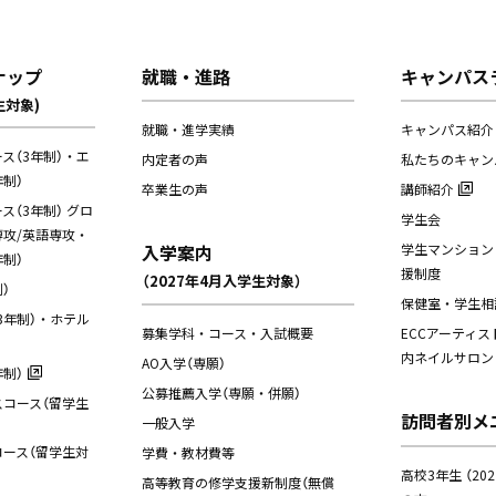
ナップ
就職・進路
キャンパス
生対象)
就職・進学実績
キャンパス紹介
ス（3年制）・エ
内定者の声
私たちのキャン
制）
卒業生の声
講師紹介
（3年制） グロ
学生会
攻/英語専攻・
入学案内
学生マンション
制）
援制度
（2027年4月入学生対象）
）
保健室・学生相
3年制）・ホテル
募集学科・コース・入試概要
ECCアーティス
内ネイルサロン
AO入学（専願）
制）
公募推薦入学（専願・併願）
コース（留学生
訪問者別メ
一般入学
ース（留学生対
学費・教材費等
高校3年生 （20
高等教育の修学支援新制度（無償