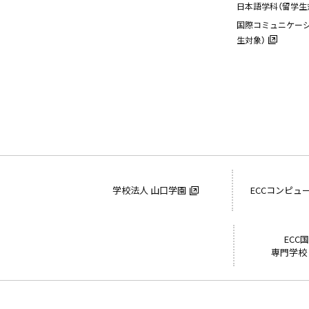
日本語学科（留学生
国際コミュニケーシ
生対象）
学校法人 山口学園
ECCコンピュ
ECC
専門学校