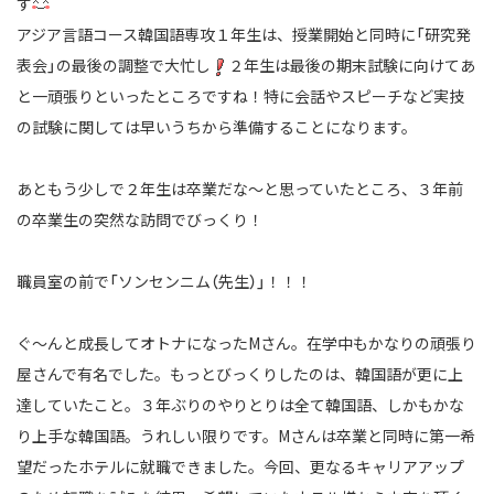
す
アジア言語コース韓国語専攻１年生は、授業開始と同時に「研究発
表会」の最後の調整で大忙し
２年生は最後の期末試験に向けてあ
と一頑張りといったところですね！特に会話やスピーチなど実技
の試験に関しては早いうちから準備することになります。
あともう少しで２年生は卒業だな～と思っていたところ、３年前
の卒業生の突然な訪問でびっくり！
職員室の前で「ソンセンニム（先生）」！！！
ぐ～んと成長してオトナになったMさん。在学中もかなりの頑張り
屋さんで有名でした。もっとびっくりしたのは、韓国語が更に上
達していたこと。３年ぶりのやりとりは全て韓国語、しかもかな
り上手な韓国語。うれしい限りです。Mさんは卒業と同時に第一希
望だったホテルに就職できました。今回、更なるキャリアアップ