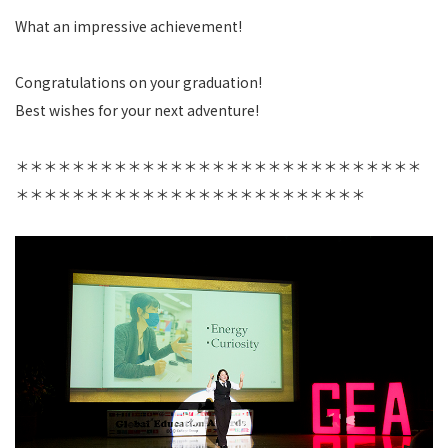
What an impressive achievement!
Congratulations on your graduation!
Best wishes for your next adventure!
＊＊＊＊＊＊＊＊＊＊＊＊＊＊＊＊＊＊＊＊＊＊＊＊＊＊＊＊＊
＊＊＊＊＊＊＊＊＊＊＊＊＊＊＊＊＊＊＊＊＊＊＊＊＊