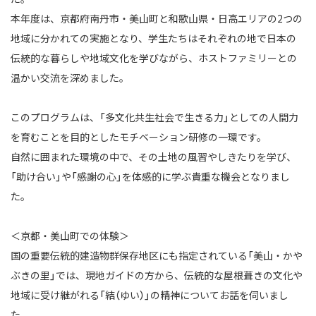
本年度は、京都府南丹市・美山町と和歌山県・日高エリアの2つの
地域に分かれての実施となり、学生たちはそれぞれの地で日本の
伝統的な暮らしや地域文化を学びながら、ホストファミリーとの
温かい交流を深めました。
このプログラムは、「多文化共生社会で生きる力」としての人間力
を育むことを目的としたモチベーション研修の一環です。
自然に囲まれた環境の中で、その土地の風習やしきたりを学び、
「助け合い」や「感謝の心」を体感的に学ぶ貴重な機会となりまし
た。
＜京都・美山町での体験＞
国の重要伝統的建造物群保存地区にも指定されている「美山・かや
ぶきの里」では、現地ガイドの方から、伝統的な屋根葺きの文化や
地域に受け継がれる「結（ゆい）」の精神についてお話を伺いまし
た。