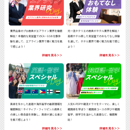
業界出身のプロ教員がエアライン業界を徹底
元一流ホテリエの教員がホテル業界を解説！
解説！本格的な実習室でのCA・GSお仕事体
高級ホテル模した実習室でのおもてなし体験
験を通して、エアライン業界で働く魅力を肌
を通して、ホテル業界で働く魅力を肌で感じ
で感じよう！
よう！
詳細を見る＞＞
詳細を見る＞＞
人気K-POPや韓流ドラマをテーマに、楽しく
英語を生かした進路や海外留学の最新情報を
韓国語を学ぼう！韓国語コースの学びや韓国
徹底解説！ネイティブ・フィリピン人教員と
留学、語学力を活かした進路など、徹底解
の楽しい英会話を体験し、英語が通じる喜び
説！
を肌で感じよう！
詳細を見る＞＞
詳細を見る＞＞