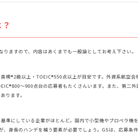
は？
なりますので、内容はあくまでも一般論としてお考え下さい。
英検®2級以上・TOEIC®550点以上が目安です。外資系航空会社
EIC®800～900点台の応募者もたくさんいます。また、第二
もあります。
後を基準にしている企業がほとんど。国内で小型機やプロペラ機を
が、身長のハンデを補う要素が必要でしょう。GSは、応募条