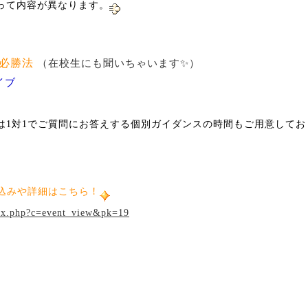
って内容が異なります。
必勝法
（在校生にも聞いちゃいます✨）
イブ
は
1
対
1
でご質問にお答えする個別ガイダンスの時間もご用意してお
！
込みや詳細はこちら
ndex.php?c=event_view&pk=19