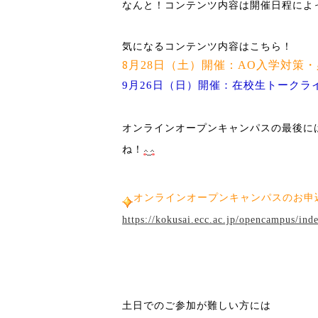
なんと！コンテンツ内容は開催日程によ
気になるコンテンツ内容はこちら！
8
月28
日（土）開催：
AO入学
対策・
9
月26日（日）開催：在校生
トークラ
オンラインオープンキャンパスの最後に
ね！
オンラインオープンキャンパスのお申
https://kokusai.ecc.ac.jp/opencampus/i
土日でのご参加が難しい方には