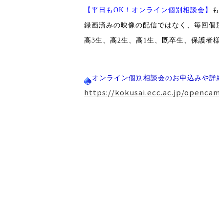
【平日も
OK
！オンライン個別相談会
】
録画済みの映像の配信ではなく、毎回個
高
3
生、高
2
生、高
1
生、既卒生、保護者
オンライン個別相談会のお申込みや詳
https://kokusai.ecc.ac.jp/openc