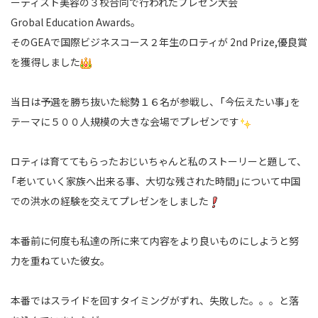
ーティスト美容の３校合同で行われたプレゼン大会
Grobal Education Awards。
そのGEAで国際ビジネスコース２年生のロティが 2nd Prize,優良賞
を獲得しました
当日は予選を勝ち抜いた総勢１６名が参戦し、「今伝えたい事」を
テーマに５００人規模の
大きな会場でプレゼンです
ロティは育ててもらったおじいちゃんと私のストーリーと題して、
「老いていく家族へ出来る事、大切な残された時間」について中国
での洪水の経験を
交えてプレゼンをしました
本番前に何度も私達の所に来て内容をより良いものにしようと努
力を重ねていた彼女。
本番ではスライドを回すタイミングがずれ、失敗した。。。と落