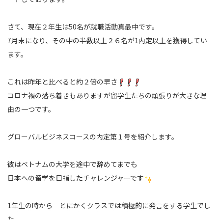
さて、現在２年生は50名が就職活動真最中です。
7月末になり、その中の半数以上２６名が1内定以上を獲得してい
ます。
これは昨年と比べると約２倍の早さ
コロナ禍の落ち着きもありますが
留学生たちの頑張りが大きな理
由の一つです。
グローバルビジネスコースの内定第１号を紹介します。
彼はベトナムの大学を途中で辞めてまでも
日本への留学を目指したチャレンジャーです
1年生の時から とにかくクラスでは積極的に発言をする学生でし
た。