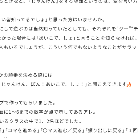
るときなど、『じゃんけん』をする場面というのは、
変な言い方
らい皆知ってるでしょ」と思った方はいませんか。
にして遊ぶのは当然知っていたとしても、
それぞれを“グー”“
なかった場合には「あいこで、しょ」と言うことを知らなければ
人もいるでしょうが、
こういう何でもないようなことがサラッ
かの順番を決める際には
！じゃんけん、ぽん！あいこで、しょ！」と聞こえてきます
ープで作ってもらいました。
面に1～6までの数字が点で示してあるアレ。
いるクラスの中で1、2名ほどでした。
」「コマを進める」「〇マス進む／戻る」
「振り出しに戻る」「１