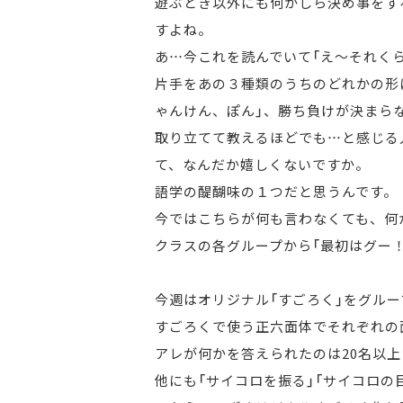
遊ぶとき以外にも何かしら決め事をす
すよね。
あ…今これを読んでいて「え～それく
片手をあの３種類のうちのどれかの形
ゃんけん、ぽん」、
勝ち負けが決まら
取り立てて教えるほどでも…と感じる
て、なんだか嬉しくないですか。
語学の醍醐味の１つだと思うんです。
今ではこちらが何も言わなくても、何
クラスの各グループから「最初はグー
今週はオリジナル「すごろく」をグル
すごろくで使う正六面体でそれぞれの
アレが何かを答えられたのは20名以上
他にも「サイコロを振る」「サイコロの目