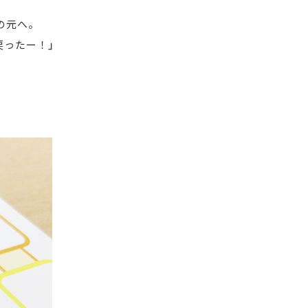
の元へ。
戻ったー！」