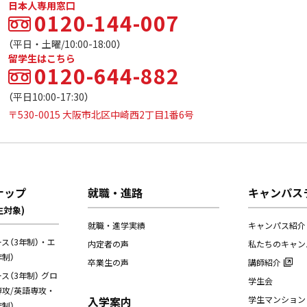
日本人専用窓口
0120-144-007
（平日・土曜/10:00-18:00）
留学生はこちら
0120-644-882
（平日10:00-17:30）
〒530-0015 大阪市北区中崎西2丁目1番6号
ナップ
就職・進路
キャンパス
生対象)
就職・進学実績
キャンパス紹介
ス（3年制）・エ
内定者の声
私たちのキャン
制）
卒業生の声
講師紹介
（3年制） グロ
学生会
攻/英語専攻・
入学案内
学生マンション
制）