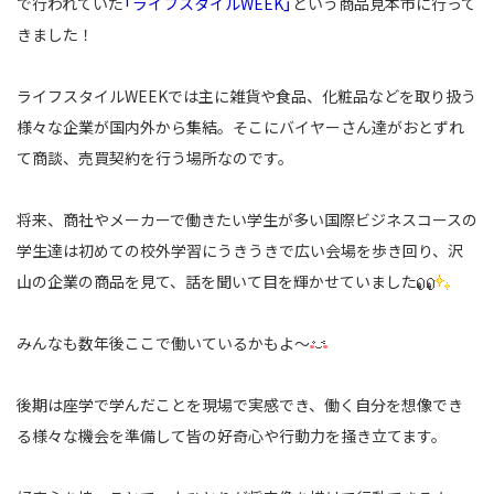
で行われて
いた
「ライフスタイルWEEK」
という商品見本市に行って
きました！
ライフスタイルWEEKでは主に雑貨や食品、化粧品などを取り扱う
様々な企業が
国内外から集結。そこにバイヤーさん達がおとずれ
て商談、売買契約を行う場所なのです。
将来、商社やメーカーで働きたい学生が多い国際ビジネスコースの
学生達は
初めての校外学習にうきうきで広い会場を歩き回り、沢
山の企業の商品を見て、
話を聞いて目を輝かせていました
みんなも数年後ここで働いているかもよ～
後期は座学で学んだことを現場で実感でき、働く自分を想像でき
る様々な機会を準備して
皆の好奇心や行動力を掻き立てます。