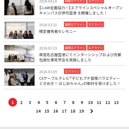
2026.04.10
国際エアライン
エアライン
【J-AIR全面協力！】エアラインスペシャルオープン
キャンパス＠伊丹空港 を開催しました！
2026.03.31
国際エアライン
エアライン
検定優秀者セレモニー
2026.03.23
国際エアライン
エアライン
県営名古屋空港にてインターンシップおよび先輩
社員仕事見学会を実施しました
2026.03.09
エアライン
CSケーブルテレビ「子どもプチ冒険バラエティー
ときめき！ はじめちゃん」の取材を受けました！
1
2
3
4
5
6
7
8
9
10
11
12
13
14
15
16
17
18
19