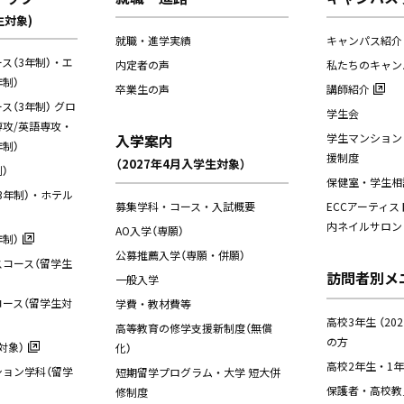
生対象)
就職・進学実績
キャンパス紹介
ス（3年制）・エ
内定者の声
私たちのキャン
制）
卒業生の声
講師紹介
（3年制） グロ
学生会
攻/英語専攻・
入学案内
学生マンション
制）
援制度
（2027年4月入学生対象）
）
保健室・学生相
3年制）・ホテル
募集学科・コース・入試概要
ECCアーティス
内ネイルサロン
AO入学（専願）
制）
公募推薦入学（専願・併願）
コース（留学生
訪問者別メ
一般入学
ース（留学生対
学費・教材費等
高校3年生 （20
高等教育の修学支援新制度（無償
の方
対象）
化）
高校2年生・1
ョン学科（留学
短期留学プログラム・大学 短大併
保護者・高校教
修制度