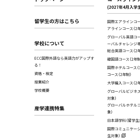
(2027年4月入学
留学生の方はこちら
国際エアラインコー
アラインコース（2年
グローバル英語コース
学校について
ーバルチャレンジ専
総合英語コース（2年
ECC国際外語なら英語力がアップす
韓国語コース（2年制
る！
国際ホテルコース（
資格・検定
コース（2年制）
授業紹介
大学編入コース（2年
学校概要
グローバルビジネス
対象）
グローバルホテルコ
産学連携特集
象）
日本語学科（留学生
国際コミュニケーシ
生対象）