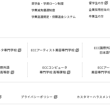
留学生の方
奨学金・学資ローン制度
企業採用担当の
学費減免優遇制度
卒業生の方
学費返還規定・併願返金システム
ECC国際
ータ専門学校
ECCアーティスト美容専門学校
日本語
国際外語
ECCコンピュータ
ECCア
 高等部
専門学校 高等課程
美容専門学校
プライバシーポリシー
カスタマーハラスメン