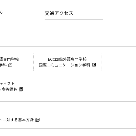
方
交通アクセス
外語専門学校
ECC国際外語専門学校
学科
国際コミュニケーション学科
ーティスト
 高等課程
トに対する基本方針