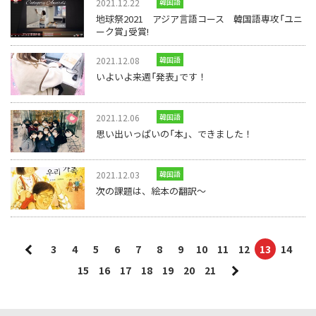
2021.12.22
韓国語
地球祭2021 アジア言語コース 韓国語専攻「ユニ
ーク賞」受賞!
2021.12.08
韓国語
いよいよ来週「発表」です！
2021.12.06
韓国語
思い出いっぱいの「本」、できました！
2021.12.03
韓国語
次の課題は、絵本の翻訳～
3
4
5
6
7
8
9
10
11
12
13
14
15
16
17
18
19
20
21