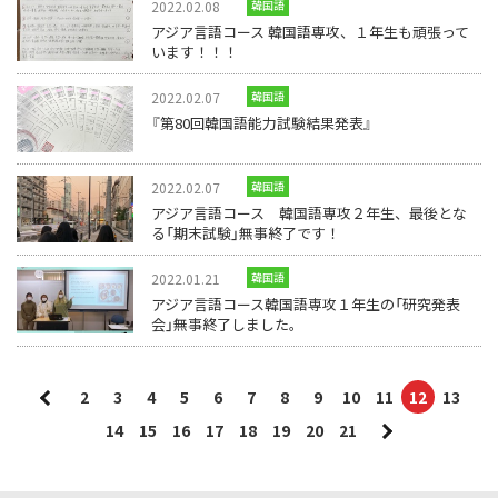
2022.02.08
韓国語
アジア言語コース 韓国語専攻、１年生も頑張って
います！！！
2022.02.07
韓国語
『第80回韓国語能力試験結果発表』
2022.02.07
韓国語
アジア言語コース 韓国語専攻２年生、最後とな
る「期末試験」無事終了です！
2022.01.21
韓国語
アジア言語コース韓国語専攻１年生の「研究発表
会」無事終了しました。
2
3
4
5
6
7
8
9
10
11
12
13
14
15
16
17
18
19
20
21