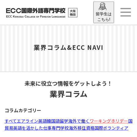
留学生は
こちら!
業界コラム&ECC NAVI
未来に役立つ情報をゲットしよう！
業界コラム
コラムカテゴリー
すべて
エアライン
英語
韓国語
留学
海外で働く
ワーキングホリデー
国
貿易
英語を活かした仕事
専門学校
海外移住
資格
国際ボランティア